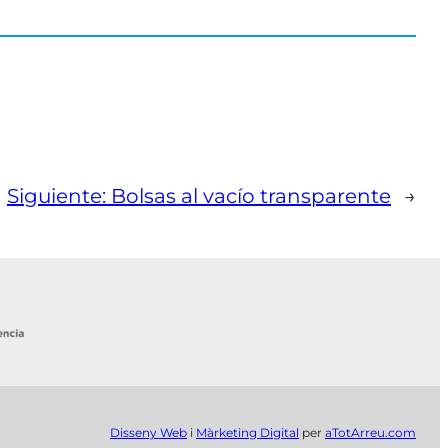
Siguiente:
Bolsas al vacío transparente
→
Disseny Web
i
Màrketing Digital
per
aTotArreu.com