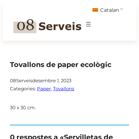
Vés
Catalan
al
contingut
Tovallons de paper ecològic
08Serveis
desembre 1, 2023
Categories:
Paper
, 
Tovallons
30 x 30 cm.
0 respostes a «Servilletas de