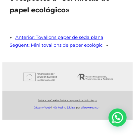
papel ecológico»
←
Anterior:
Tovallons paper de seda plana
Següent:
Mini tovallons de paper ecològic
→
Política de Cookies
Política de privacidad
Aviso Legal
Disseny Web
i
Màrketing Digital
per
aTotArreu.com