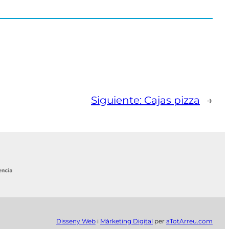
Siguiente:
Cajas pizza
→
Disseny Web
i
Màrketing Digital
per
aTotArreu.com