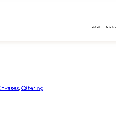
PAPEL
ENVAS
Envases
, 
Càtering