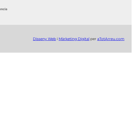
Disseny Web
i
Màrketing Digital
per
aTotArreu.com