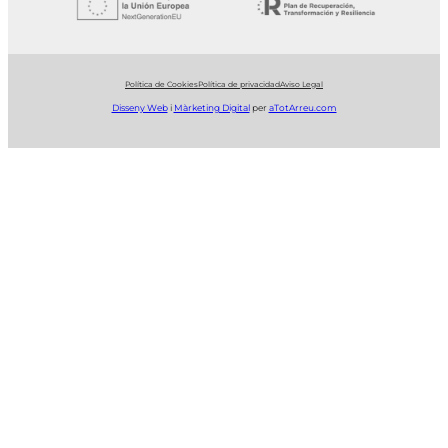
Política de Cookies
Política de privacidad
Aviso Legal
Disseny Web
i
Màrketing Digital
per
aTotArreu.com