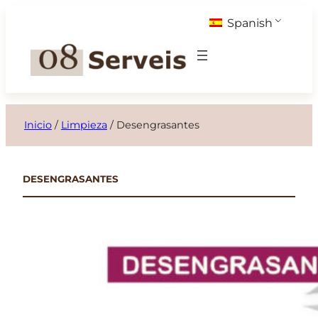
Saltar
Spanish
al
contenido
Inicio
/
Limpieza
/
Desengrasantes
DESENGRASANTES