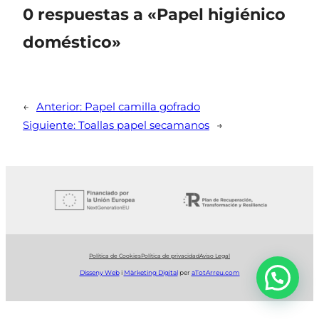
0 respuestas a «Papel higiénico
doméstico»
←
Anterior:
Papel camilla gofrado
Siguiente:
Toallas papel secamanos
→
Política de Cookies
Política de privacidad
Aviso Legal
Disseny Web
i
Màrketing Digital
per
aTotArreu.com