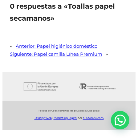
0 respuestas a «Toallas papel
secamanos»
←
Anterior:
Papel higiénico doméstico
Siguiente:
Papel camilla Línea Premium
→
Política de Cookies
Política de privacidad
Aviso Legal
Disseny Web
i
Màrketing Digital
per
aTotArreu.com